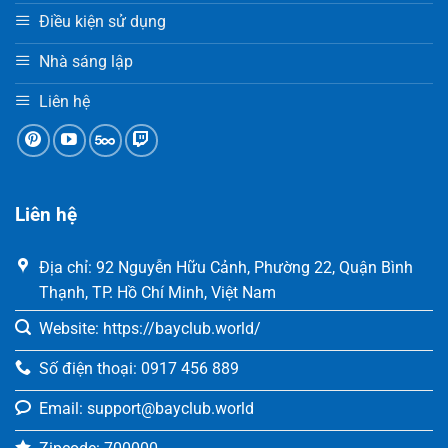
Điều kiện sử dụng
Nhà sáng lập
Liên hệ
Liên hệ
Địa chỉ: 92 Nguyễn Hữu Cảnh, Phường 22, Quận Bình
Thạnh, TP. Hồ Chí Minh, Việt Nam
Website: https://bayclub.world/
Số điện thoại: 0917 456 889
Email:
support@bayclub.world