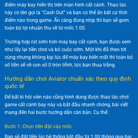
điểm máy bay hiển thị trên màn hình cất cánh. Thao tác
này có tên gọi là “Cash Out” và bạn có thể ấn bất cứ thời
điểm nào trong game. Ấn càng đúng nhịp thì bạn sẽ gom
toàn bộ lợi nhuận thu về từ mốc 1.00.
Trường hợp rút sớm hơn máy bay cất cánh, bạn được xem
như lấy lại tiền chơi và bỏ cuộc sớm. Một khi đã theo tới
cùng nhưng không kịp lúc để máy bay biến mất thì toàn bộ
số tiền sẽ về con số 0 tròn trĩnh, tức bạn thua trắng.
Hướng dẫn chơi Aviator chuẩn xác theo quy định
quốc tế
Để bất kì hội viên nào cũng hình dung được thao tác chơi
game cất cánh bay này và bắt đầu nhanh chóng, bài viết
mang đến hai bước hướng dẫn căn bản. Cụ thể:
Bước 1: Chọn tiền đặt vào mốc
Bạn sẽ đặt tiền lúc hệ thống bắt đầu từ 1.00 thông qua hai