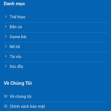
Danh mục
Thể thao
Bắn cá
Game bài
Nổ hũ
Tài xỉu
Xóc đĩa
Về Chúng Tôi
Về chúng tôi
Chính sách bảo mật