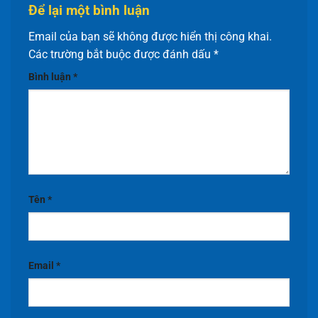
Để lại một bình luận
Email của bạn sẽ không được hiển thị công khai.
Các trường bắt buộc được đánh dấu
*
Bình luận
*
Tên
*
Email
*