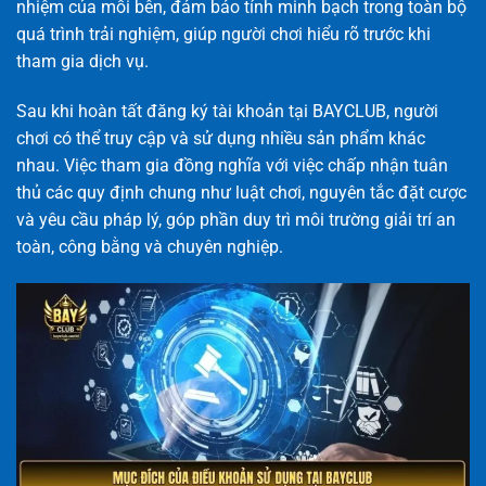
nhiệm của mỗi bên, đảm bảo tính minh bạch trong toàn bộ
quá trình trải nghiệm, giúp người chơi hiểu rõ trước khi
tham gia dịch vụ.
Sau khi hoàn tất đăng ký tài khoản tại BAYCLUB, người
chơi có thể truy cập và sử dụng nhiều sản phẩm khác
nhau. Việc tham gia đồng nghĩa với việc chấp nhận tuân
thủ các quy định chung như luật chơi, nguyên tắc đặt cược
và yêu cầu pháp lý, góp phần duy trì môi trường giải trí an
toàn, công bằng và chuyên nghiệp.