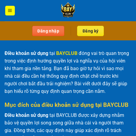
Bỏ
qua
nội
dung
Đăng nhập
Đăng ký
Điều khoản sử dụng
tại
BAYCLUB
đóng vai trò quan trọng
trong việc định hướng quyền lợi và nghĩa vụ của hội viên
khi tham gia nền tảng. Bạn đã bao giờ tự hỏi vì sao mọi
nhà cái đều cần hệ thống quy định chặt chẽ trước khi
người chơi bắt đầu trải nghiệm? Bài viết dưới đây sẽ giúp
bạn hiểu rõ từng quy định quan trọng cần nắm.
Mục đích của điều khoản sử dụng tại BAYCLUB
Điều khoản sử dụng
tại BAYCLUB được xây dựng nhằm
bảo vệ quyền lợi song song giữa nhà cái và người tham
gia. Đồng thời, các quy định này giúp xác định rõ trách