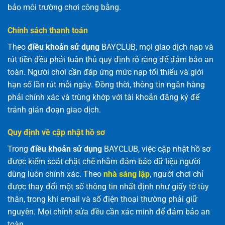
bảo môi trường chơi công bằng.
Chính sách thanh toán
Theo
điều khoản sử dụng
BAYCLUB, mọi giao dịch nạp và
rút tiền đều phải tuân thủ quy định rõ ràng để đảm bảo an
toàn. Người chơi cần đáp ứng mức nạp tối thiểu và giới
hạn số lần rút mỗi ngày. Đồng thời, thông tin ngân hàng
phải chính xác và trùng khớp với tài khoản đăng ký để
tránh gián đoạn giao dịch.
Quy định về cập nhật hồ sơ
Trong
điều khoản sử dụng
BAYCLUB, việc cập nhật hồ sơ
được kiểm soát chặt chẽ nhằm đảm bảo dữ liệu người
dùng luôn chính xác. Theo
nhà sáng lập
, người chơi chỉ
được thay đổi một số thông tin nhất định như giấy tờ tùy
thân, trong khi email và số điện thoại thường phải giữ
nguyên. Mọi chỉnh sửa đều cần xác minh để đảm bảo an
toàn