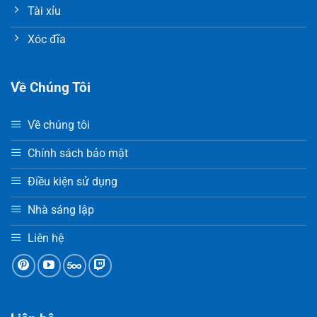
Tài xỉu
Xóc đĩa
Về Chúng Tôi
Về chúng tôi
Chính sách bảo mật
Điều kiện sử dụng
Nhà sáng lập
Liên hệ