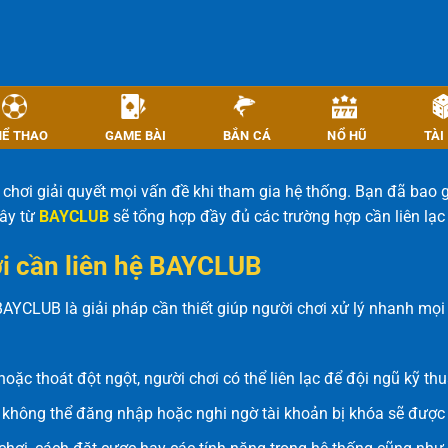
HỂ THAO
GAME BÀI
BẮN CÁ
NỔ HŨ
TÀI
hơi giải quyết mọi vấn đề khi tham gia hệ thống. Bạn đã bao g
đây từ
BAYCLUB
sẽ tổng hợp đầy đủ các trường hợp cần liên lạc 
i cần liên hệ BAYCLUB
AYCLUB là giải pháp cần thiết giúp người chơi xử lý nhanh mọi
h hoặc thoát đột ngột, người chơi có thể liên lạc để đội ngũ kỹ 
 không thể đăng nhập hoặc nghi ngờ tài khoản bị khóa sẽ được 