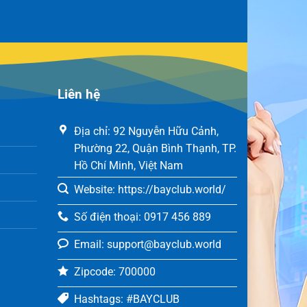
Liên hệ
Địa chỉ: 92 Nguyễn Hữu Cảnh,
Phường 22, Quận Bình Thạnh, TP.
Hồ Chí Minh, Việt Nam
Website: https://bayclub.world/
Số điện thoại: 0917 456 889
Email:
support@bayclub.world
Zipcode: 700000
Hashtags: #BAYCLUB