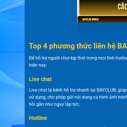
Top 4 phương thức liên hệ 
Để hỗ trợ người chơi kịp thời trong mọi tình hu
hiện nay.
Live chat
Live chat là kênh hỗ trợ nhanh tại BAYCLUB, giúp
sử dụng, cho phép gửi nội dung và hình ảnh minh
hồi gần như ngay lập tức.
Hotline