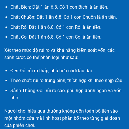
Chất Bích: Đặt 1 ăn 6.8. Có 1 con Bích là ăn tiền.
Chất Chuồn: Đặt 1 ăn 6.8. Có 1 con Chuồn là ăn tiền.
Chất Rô: Đặt 1 ăn 6.8. Có 1 con Rô là ăn tiền.
Chất Cơ: Đặt 1 ăn 6.8. Có 1 con Cơ là ăn tiền.
Xét theo mức độ rủi ro và khả năng kiểm soát vốn, các
sảnh cược có thể phân loại như sau:
Đen Đỏ: rủi ro thấp, phù hợp chơi lâu dài
Theo chất: rủi ro trung bình, thích hợp khi theo nhịp cầu
Sảnh Thùng Đôi: rủi ro cao, phù hợp đánh ngắn và vốn
nhỏ
Người chơi hiệu quả thường không dồn toàn bộ tiền vào
một nhóm cửa mà linh hoạt phân bổ theo từng giai đoạn
của phiên chơi.