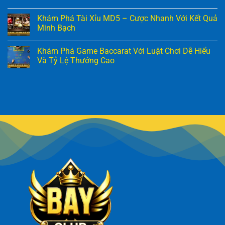
Khám Phá Tài Xỉu MD5 – Cược Nhanh Với Kết Quả
Minh Bạch
Khám Phá Game Baccarat Với Luật Chơi Dễ Hiểu
Và Tỷ Lệ Thưởng Cao