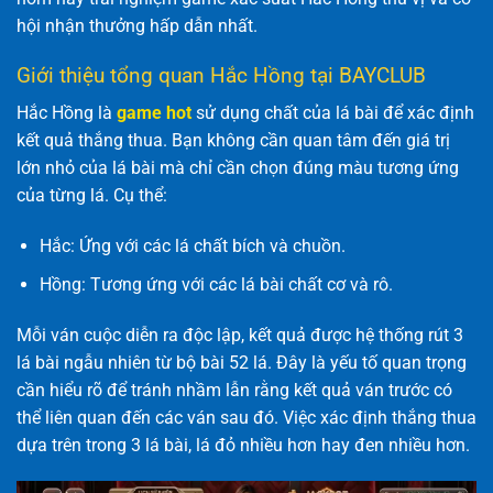
hội nhận thưởng hấp dẫn nhất.
Giới thiệu tổng quan Hắc Hồng tại BAYCLUB
Hắc Hồng là
game hot
sử dụng chất của lá bài để xác định
kết quả thắng thua. Bạn không cần quan tâm đến giá trị
lớn nhỏ của lá bài mà chỉ cần chọn đúng màu tương ứng
của từng lá. Cụ thể:
Hắc: Ứng với các lá chất bích và chuồn.
Hồng: Tương ứng với các lá bài chất cơ và rô.
Mỗi ván cuộc diễn ra độc lập, kết quả được hệ thống rút 3
lá bài ngẫu nhiên từ bộ bài 52 lá. Đây là yếu tố quan trọng
cần hiểu rõ để tránh nhầm lẫn rằng kết quả ván trước có
thể liên quan đến các ván sau đó. Việc xác định thắng thua
dựa trên trong 3 lá bài, lá đỏ nhiều hơn hay đen nhiều hơn.