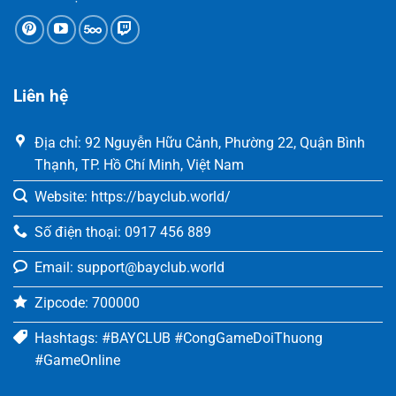
Liên hệ
Địa chỉ: 92 Nguyễn Hữu Cảnh, Phường 22, Quận Bình
Thạnh, TP. Hồ Chí Minh, Việt Nam
Website: https://bayclub.world/
Số điện thoại: 0917 456 889
Email:
support@bayclub.world
Zipcode: 700000
Hashtags: #BAYCLUB #CongGameDoiThuong
#GameOnline