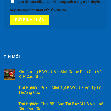
Lưu tên của tôi, email, và trang web trong trình duyệt
này cho lần bình luận kế tiếp của tôi.
TIN MỚI
Kim Cương BAYCLUB – Slot Game Đỉnh Cao Với
RTP Cao Nhất
Trải Nghiệm Poker Mini Tại BAYCLUB Với Tỷ Lệ
Thưởng Cao
Trải Nghiệm Chơi Bầu Cua Tại BAYCLUB Với Luật
Chơi Đơn Giản