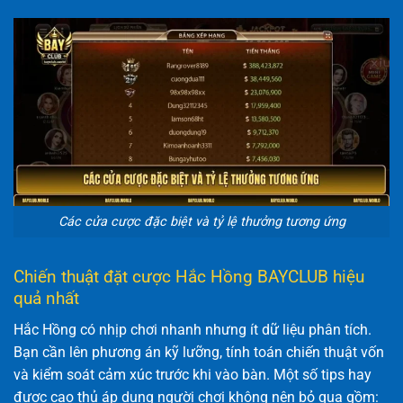
Các cửa cược đặc biệt và tỷ lệ thưởng tương ứng
Chiến thuật đặt cược Hắc Hồng BAYCLUB hiệu
quả nhất
Hắc Hồng có nhịp chơi nhanh nhưng ít dữ liệu phân tích.
Bạn cần lên phương án kỹ lưỡng, tính toán chiến thuật vốn
và kiểm soát cảm xúc trước khi vào bàn. Một số tips hay
được cao thủ áp dụng người chơi không nên bỏ qua gồm: