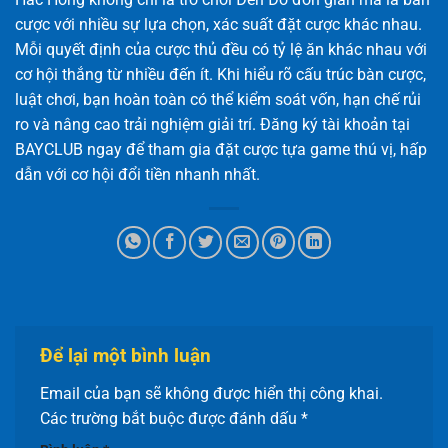
cược với nhiều sự lựa chọn, xác suất đặt cược khác nhau.
Mỗi quyết định của cược thủ đều có tỷ lệ ăn khác nhau với
cơ hội thắng từ nhiều đến ít. Khi hiểu rõ cấu trúc bàn cược,
luật chơi, bạn hoàn toàn có thể kiểm soát vốn, hạn chế rủi
ro và nâng cao trải nghiệm giải trí. Đăng ký tài khoản tại
BAYCLUB ngay để tham gia đặt cược tựa game thú vị, hấp
dẫn với cơ hội đổi tiền nhanh nhất.
Để lại một bình luận
Email của bạn sẽ không được hiển thị công khai.
Các trường bắt buộc được đánh dấu
*