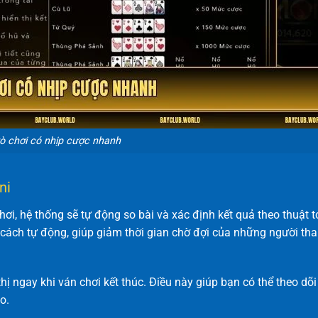
ò chơi có nhịp cược nhanh
ni
ơi, hệ thống sẽ tự động so bài và xác định kết quả theo thuật 
ột cách tự động, giúp giảm thời gian chờ đợi của những người th
ị ngay khi ván chơi kết thúc. Điều này giúp bạn có thể theo dõi
o.