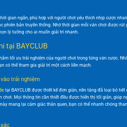
thời gian ngắn, phù hợp với người chơi yêu thích nhịp cược nhan
các phiên bản truyền thống. Nhờ thời gian mỗi ván chơi được rút
ọn lý tưởng cho ai muốn giải trí nhanh.
ni tại BAYCLUB
hằm tối ưu trải nghiệm của người chơi trong từng ván cược. Nh
n có thể tham gia giải trí một cách liền mạch.
g vào trải nghiệm
ốc
tại
BAYCLUB
được thiết kế đơn giản, nền tảng đã loại bỏ hết
 chơi. Mọi thông tin cần thiết đều được hiển thị tối giản, giúp 
m này mang lại cảm giác thân quen, bạn có thể nhanh chóng tha
 xác