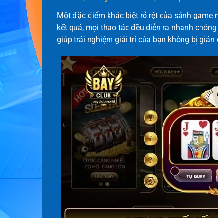
Một đặc điểm khác biệt rõ rệt của sảnh game n
kết quả, mọi thao tác đều diễn ra nhanh chóng 
giúp trải nghiệm giải trí của bạn không bị gián