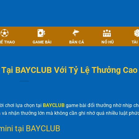
HỂ THAO
GAME BÀI
BẮN CÁ
NỔ HŨ
TÀI
i Tại BAYCLUB Với Tỷ Lệ Thưởng Cao
ời chơi lựa chọn tại
BAYCLUB
game bài đổi thưởng
nhờ nhịp ch
a và nhận thưởng lớn mà không cần ghi nhớ quá nhiều luật phứ
mini tại BAYCLUB