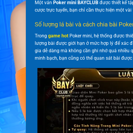
Một ván
Poker mini BAYCLUB
được thiết kế tậ
cược trực tuyến, bạn chỉ cần thực hiện một vài
Số lượng lá bài và cách chia bài Poke
Trong
game hot
Poker mini, hệ thống được thiế
lượng bài được giới hạn ở mức hợp lý để xác 
gia dễ dàng mà không cần ghi nhớ quá nhiều q
minh bạch, bạn cũng có thể quan sát bài được 