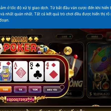
ằm ở tốc độ xử lý giao dịch. Từ bắt đầu ván cược đến khi hiển t
và nhất quán nhất. Tất cả kết quả trò chơi đều được hiển thị rõ 
 đoạn.