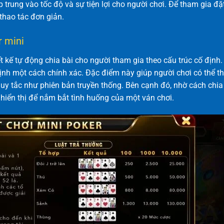
p trung vào tốc độ và sự tiện lợi cho người chơi. Để tham gia đặ
 thao tác đơn giản.
r mini
t kế tự động chia bài cho người tham gia theo cấu trúc cố định.
định một cách chính xác. Đặc điểm này giúp người chơi có thể 
uy tắc như phiên bản truyền thống. Bên cạnh đó, nhờ cách chia
hiển thị để nắm bắt tình huống của một ván chơi.