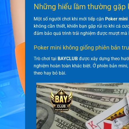
Những hiểu lầm thường gặp k
Một số người chơi khi mới tiếp cận
Poker mini
không cần thiết, khiến bạn gặp rủi ro khi cá cư
đảm bảo quá trình trải nghiệm được mượt mà 
Poker mini không giống phiên bản tr
Trò chơi tại
BAYCLUB
được xây dựng theo hướng
nghiệm hoàn toàn khác biệt. Ở phiên bản mini,
theo hay bỏ bài.