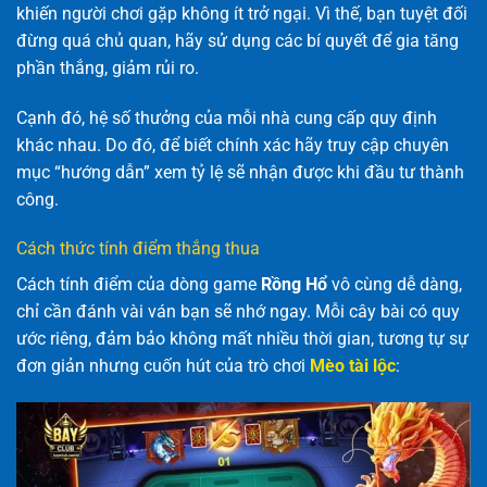
khiến người chơi gặp không ít trở ngại. Vì thế, bạn tuyệt đối
đừng quá chủ quan, hãy sử dụng các bí quyết để gia tăng
phần thắng, giảm rủi ro.
Cạnh đó, hệ số thưởng của mỗi nhà cung cấp quy định
khác nhau. Do đó, để biết chính xác hãy truy cập chuyên
mục “hướng dẫn” xem tỷ lệ sẽ nhận được khi đầu tư thành
công.
Cách thức tính điểm thắng thua
Cách tính điểm của dòng game
Rồng Hổ
vô cùng dễ dàng,
chỉ cần đánh vài ván bạn sẽ nhớ ngay. Mỗi cây bài có quy
ước riêng, đảm bảo không mất nhiều thời gian, tương tự sự
đơn giản nhưng cuốn hút của trò chơi
Mèo tài lộc
: