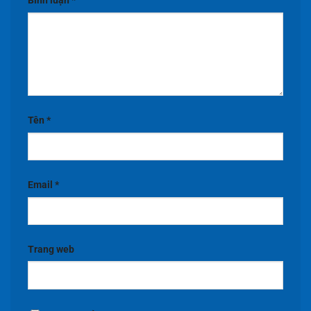
Bình luận
*
Tên
*
Email
*
Trang web