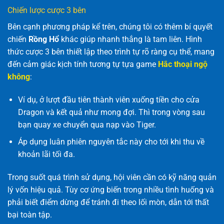
Chiến lược cược 3 bên
Bên cạnh phương pháp kể trên, chúng tôi có thêm bí quyết
chiến
Rồng Hổ
khác giúp nhanh thắng là tam liên. Hình
thức cược 3 bên thiết lập theo trình tự rõ ràng cụ thể, mang
đến cảm giác kịch tính tương tự tựa game
Hắc thoại ngộ
không
:
Ví dụ, ở lượt đầu tiên thành viên xuống tiền cho cửa
Dragon và kết quả như mong đợi. Thì trong vòng sau
bạn quay xe chuyển qua nạp vào Tiger.
Áp dụng luân phiên nguyên tắc này cho tới khi thu về
khoản lãi tối đa.
Trong suốt quá trình sử dụng, hội viên cần có kỹ năng quản
lý vốn hiệu quả. Tùy cơ ứng biến trong nhiều tình huống và
phải biết điểm dừng để tránh đi theo lối mòn, dẫn tới thất
bại toàn tập.