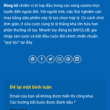
Rồng hổ
chiếm vị trí top đầu trong các sòng casino trực
tuyến đến ngoài đời. Với người mới, việc thử nghiệm vận
may bằng siêu phẩm này là lựa chọn hợp lý. Có cách chơi
đơn giản, ít cửa cược cùng tỷ lệ thắng khá lớn hứa hẹn
phần thưởng về tay. Nhanh tay đăng ký BAYCLUB, gia
nhập sàn cược và bắt đầu cuộc đời chinh chiến chuẩn
“quý tộc” tại đây.
Để lại một bình luận
Email của bạn sẽ không được hiển thị công khai.
Các trường bắt buộc được đánh dấu
*