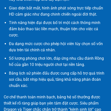
Giao diện bắt mắt, hình ảnh phát sóng trực tiếp chuẩn
HD cảm giác như đang chinh chiến ngoài đời thật.
Tính năng hiện đại được bố trí một cách thông minh
đảm bảo thao tác liền mạch, thuận tiện cho việc cá
cược.
Đa dạng mức cược cho phép hội viên tùy chọn số vốn
dựa trên tài chính cá nhân.
Số lượng phòng chơi lớn, đáp ứng nhu cầu đánh Rồng
hổ của gần 10 triệu người chơi tại nền tảng.
Bảng lịch sử phiên đấu được cung cấp hỗ trợ quá trình
soi cầu, bắt nhịp hiệu quả, tăng khả năng phán đoán
chuẩn xác.
Cơ chế thanh toán minh bạch, bảng hệ số thưởng được
thiết kế rõ ràng giúp bạn yên tâm đặt cược. Siêu phẩm
Dragon và Tiger chắc chắn trở thành “kênh sinh lời” cao