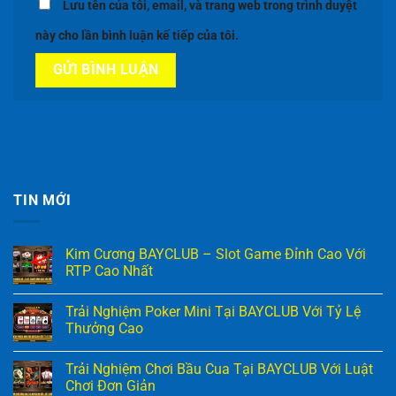
Lưu tên của tôi, email, và trang web trong trình duyệt
này cho lần bình luận kế tiếp của tôi.
TIN MỚI
Kim Cương BAYCLUB – Slot Game Đỉnh Cao Với
RTP Cao Nhất
Trải Nghiệm Poker Mini Tại BAYCLUB Với Tỷ Lệ
Thưởng Cao
Trải Nghiệm Chơi Bầu Cua Tại BAYCLUB Với Luật
Chơi Đơn Giản