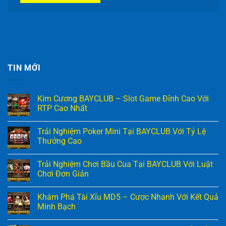
TIN MỚI
Kim Cương BAYCLUB – Slot Game Đỉnh Cao Với
RTP Cao Nhất
Trải Nghiệm Poker Mini Tại BAYCLUB Với Tỷ Lệ
Thưởng Cao
Trải Nghiệm Chơi Bầu Cua Tại BAYCLUB Với Luật
Chơi Đơn Giản
Khám Phá Tài Xỉu MD5 – Cược Nhanh Với Kết Quả
Minh Bạch