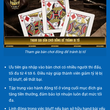
Tham gia bàn chơi đông để tránh bị tố
Ưu tiên gia nhập vào bàn chơi có nhiều người thi đấu,
tối đa từ 4 tới 6. Điều này giúp thành viên giảm tỷ lệ bị
tố bluff, dễ thất bại.
Tập trung vào hành động tố ở vòng cuối mục đích gia
tăng tiền thưởng, đảm bảo lợi nhuận luôn đạt mức tối
đa.
Linh động trong việc bluff nếu bạn sở hữu hand bài yếu