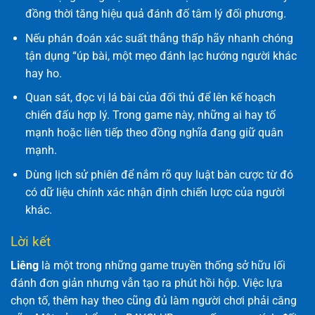
đồng thời tăng hiệu quả đánh đố tâm lý đối phương.
Nếu phán đoán xác suất thắng thấp hãy nhanh chóng
tận dụng “úp bài, một mẹo đánh lạc hướng người khác
hay ho.
Quan sát, đọc vị lá bài của đối thủ để lên kế hoạch
chiến đấu hợp lý. Trong game này, những ai hay tố
mạnh hoặc liên tiếp theo đồng nghĩa đang giữ quân
mạnh.
Dùng lịch sử phiên để nắm rõ quy luật bàn cược từ đó
có dữ liệu chính xác nhận định chiến lược của người
khác.
Lời kết
Liêng
là một trong những game truyền thống sở hữu lối
đánh đơn giản nhưng vẫn tạo ra phút hồi hộp. Việc lựa
chọn tố, thêm hay theo cũng đủ làm người chơi phải căng