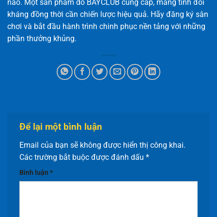
não. Một sản phẩm do BAYCLUB cung cấp, mang tính đối
kháng đồng thời cần chiến lược hiệu quả. Hãy đăng ký sân
chơi và bắt đầu hành trình chinh phục nền tảng với những
phần thưởng khủng.
Để lại một bình luận
Email của bạn sẽ không được hiển thị công khai.
Các trường bắt buộc được đánh dấu
*
Bình luận
*