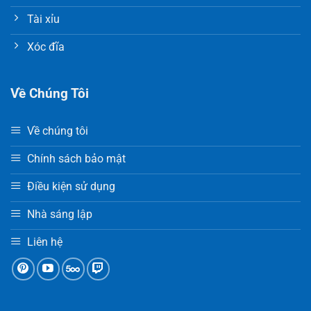
Tài xỉu
Xóc đĩa
Về Chúng Tôi
Về chúng tôi
Chính sách bảo mật
Điều kiện sử dụng
Nhà sáng lập
Liên hệ