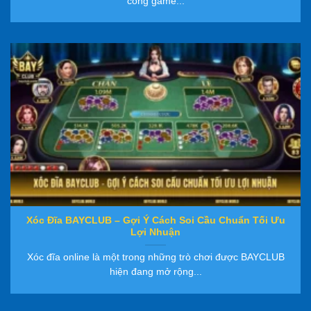
cổng game...
Baccarat, Xì Dách, Xóc Đĩa hay Kho Báu Tứ Linh.
Hệ thống cược đa dạng kết hợp tỷ lệ thưởng hấp
dẫn giúp người chơi vừa giải trí thư giãn vừa có cơ
hội săn thưởng giá trị lớn trong mỗi ván cược.
Xóc Đĩa BAYCLUB – Gợi Ý Cách Soi Cầu Chuẩn Tối Ưu
Lợi Nhuận
BAYCLUB sở hữu kho trò chơi đa dạng với đầy đủ các thể
loại
Xóc đĩa online là một trong những trò chơi được BAYCLUB
hiện đang mở rộng...
Khuyến mãi ngập tràn