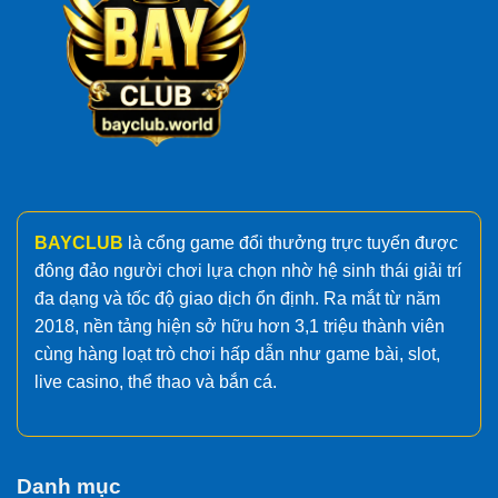
thích nhất tại
BAYCLUB
nhờ lối chơi hấp dẫn và đề
cao yếu tố chiến thuật. Người chơi có thể tham gia
nhiều tựa game quen thuộc như Tiến Lên, Mậu Binh,
Phỏm, Xì Tố cùng nhiều dòng bài phong cách châu
Âu, tạo nên trải nghiệm giải trí đa dạng và đầy kịch
tính.
Hệ thống game bài tại
BAYCLUB
được phát triển
trên nền tảng HTML5 hiện đại kết hợp công nghệ
BAYCLUB
là cổng game đổi thưởng trực tuyến được
Random Number Generator (RNG), giúp mọi ván
đông đảo người chơi lựa chọn nhờ hệ sinh thái giải trí
chơi diễn ra ổn định, minh bạch và công bằng. Hình
đa dạng và tốc độ giao dịch ổn định. Ra mắt từ năm
ảnh sắc nét cùng hiệu ứng chân thực còn mang lại
2018, nền tảng hiện sở hữu hơn 3,1 triệu thành viên
cảm giác giải trí sống động tương tự như tại các
cùng hàng loạt trò chơi hấp dẫn như game bài, slot,
sòng bài chuyên nghiệp.
live casino, thể thao và bắn cá.
Danh mục