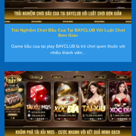
Công nghệ SSL 256-bit được tích hợp để mã hóa
toàn bộ thông tin nạp, rút tiền và tài khoản trong
quá trình truyền tải.
Trải Nghiệm Chơi Bầu Cua Tại BAYCLUB Với Luật Chơi
Đơn Giản
Hệ thống còn sử dụng chuẩn mã hóa AES-256
giúp tăng cường khả năng bảo vệ dữ liệu quan
Game bầu cua tại play BAYCLUB là trò chơi quen thuộc với
trọng trước các nguy cơ xâm nhập.
nhiều thành viên...
Tường lửa WAF hoạt động liên tục nhằm phát
hiện và ngăn chặn các cuộc tấn công từ bên
ngoài vào hệ thống.
Tính năng xác thực hai lớp 2FA giúp nâng cao độ
an toàn khi đăng nhập và hạn chế tối đa rủi ro mất
tài khoản.