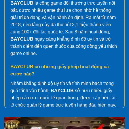
BAYCLUB
là cổng game đổi thưởng trực tuyến nổi
bật, được nhiều game thủ lựa chọn nhờ hệ thống
giải trí đa dạng và vận hành ổn định. Ra mắt từ năm
2018, nền tảng này đã thu hút 3,1 triệu thành viên
cùng 100+ đối tác quốc tế. Sau 8 năm hoạt động,
BAYCLUB
ngày càng khẳng định độ uy tín và trở
thành điểm đến quen thuộc của cộng đồng yêu thích
game online.
BAYCLUB có những giấy phép hoạt động cá
cược nào?
Nhằm khẳng định độ uy tín và tính minh bạch trong
quá trình vận hành,
BAYCLUB
sở hữu nhiều giấy
phép cá cược quốc tế quan trọng, được cấp bởi các
tổ chức quản lý game trực tuyến hàng đầu hiện nay.
Giấy phép
Quốc gia / Cơ quan cấp
Năm cấp
PAGCOR
Philippines
2018