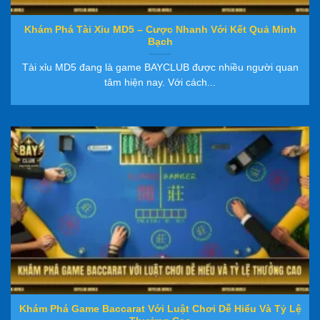
Khám Phá Tài Xỉu MD5 – Cược Nhanh Với Kết Quả Minh
Bạch
Tài xỉu MD5 đang là game BAYCLUB được nhiều người quan
tâm hiện nay. Với cách...
BAYCLUB cam kết bảo mật tài khoản người dùng an toàn
100%
Giao dịch minh bạch
BAYCLUB
sở hữu hệ thống giao dịch hiện đại với
tốc độ xử lý nhanh, giúp người chơi nạp tiền chỉ
trong 2-5 phút và rút thưởng thuận tiện khi thông tin
hợp lệ. Nền tảng liên kết với nhiều ngân hàng phổ
biến như Vietcombank, BIDV, Techcombank hay
ACB, đáp ứng nhu cầu giao dịch liên tục trên mọi
thiết bị.
Khám Phá Game Baccarat Với Luật Chơi Dễ Hiểu Và Tỷ Lệ
Quy trình nạp rút tại
BAYCLUB
được tối ưu đơn