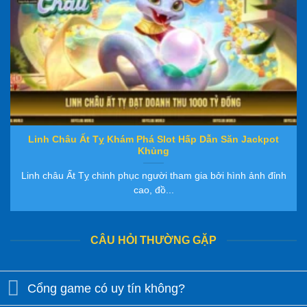
Bảng đánh giá nhanh chất lượng dịch
vụ tại BAYCLUB
Để giúp người chơi có cái nhìn tổng quan trước khi
trải nghiệm, bảng đánh giá dưới đây sẽ tổng hợp
nhanh những ưu điểm nổi bật và chất lượng dịch vụ
hiện có tại
BAYCLUB
.
Linh Châu Ất Tỵ Khám Phá Slot Hấp Dẫn Săn Jackpot
Tiêu
Đánh
Đánh giá nhanh
Khủng
chí
giá
Linh châu Ất Tỵ chinh phục người tham gia bởi hình ảnh đỉnh
Thiết kế sang trọng với tông màu đen
Giao
vàng hiện đại, bố cục khoa học, thao tác
cao, đồ...
diện
mượt mà trên mọi thiết bị
Giấy
Sở hữu các giấy phép quốc tế như
phép
CÂU HỎI THƯỜNG GẶP
PAGCOR, Curacao và CEZA, đảm bảo
hoạt
tính minh bạch và hợp pháp
động
Bảo
Ứng dụng SSL 256-bit, AES-256, tường
Cổng game có uy tín không?
mật an
lửa WAF và xác thực 2FA giúp bảo vệ tài