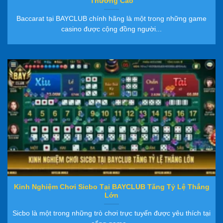
Thưởng Cao
giản, thao tác dễ thực hiện và đảm bảo tính ổn định
Baccarat tại BAYCLUB chính hãng là một trong những game
trong suốt quá trình sử dụng. Cổng game áp dụng tỷ
casino được cộng đồng người...
lệ quy đổi 1:1 minh bạch, đồng thời không thu thêm
phí giao dịch hay khấu trừ hoa hồng, giúp người
chơi nhận thưởng đầy đủ và quản lý nguồn vốn hiệu
quả hơn.
Đa dạng trò chơi
BAYCLUB
sở hữu kho trò chơi đa dạng với đầy đủ
các thể loại hấp dẫn như game bài đổi thưởng, slot
quay thưởng, live casino cùng dealer chuyên
nghiệp, cá cược thể thao, bắn cá, xổ số và đá gà.
Toàn bộ trò chơi đều được vận hành minh bạch,
công bằng, mang đến trải nghiệm giải trí ổn định và
Kinh Nghiệm Chơi Sicbo Tại BAYCLUB Tăng Tỷ Lệ Thắng
chân thực cho người tham gia trên mọi thiết bị.
Lớn
Nền tảng hiện cung cấp hơn 40 trò chơi nổi bật,
Sicbo là một trong những trò chơi trực tuyến được yêu thích tại
trong đó có nhiều tựa game quen thuộc như